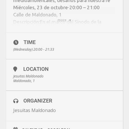
medioambientales, desafíos para nuestra fe’
Miércoles, 23 de octubre
⋅
20:00 – 21:00
Calle de Maldonado, 1
more
Descripción:
En el marco del Sínodo de la
Amazonia, Jesuitas Maldonado propone un
ciclo de conferencias.
TIME
La primera de ellas es:
(Wednesday) 20:00 - 21:33
Los retos medioambientales, desafíos para
nuestra fe
, de la mano de José Ignacio García
Jiménez, SJ.
LOCATION
Jesuitas Maldonado
Maldonado, 1
ORGANIZER
Jesuitas Maldonado